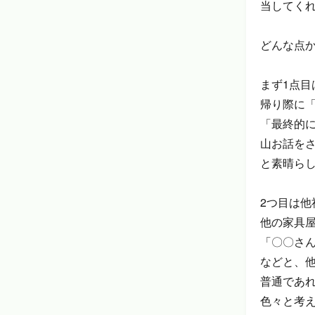
当してく
どんな点
まず1点
帰り際に
「最終的
山お話を
と素晴ら
2つ目は他
他の家具
「〇〇さ
などと、
普通であ
色々と考