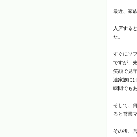
最近、家
入店する
た。
すぐにソ
ですが、
笑顔で見
達家族に
瞬間でも
そして、
ると営業
その後、