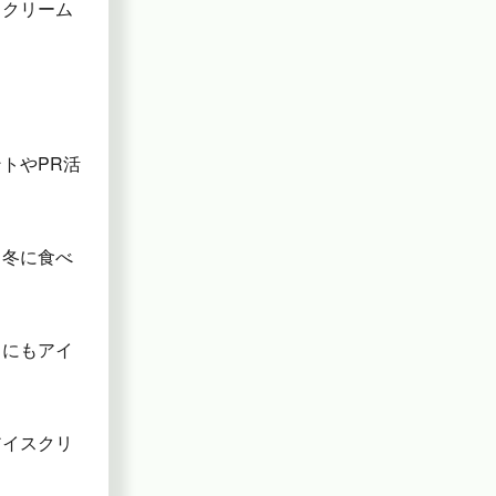
スクリーム
トやPR活
、冬に食べ
きにもアイ
アイスクリ
。