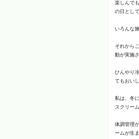
楽しんで
の日とし
いろんな
それから
動が実施
ひんやり
てもおい
私は、冬
スクリー
体調管理
ームが生