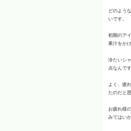
どのよう
いです。
初期のア
果汁をか
冷たいシ
点なんで
よく、疲
たのだと
お疲れ様
みてはい