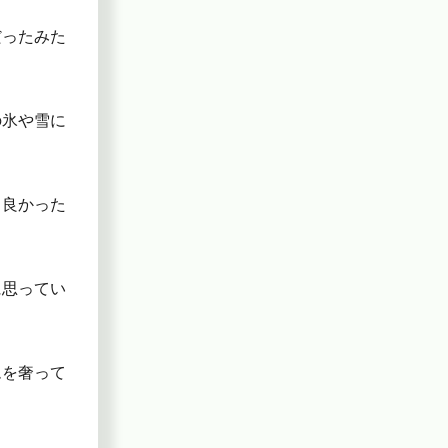
だったみた
の氷や雪に
も良かった
に思ってい
ムを奢って