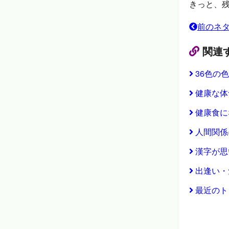
きっと、
前のネ
関連
36色の
健康な体
健康食に
人間関係
漢字が思
出逢い・
最近のト