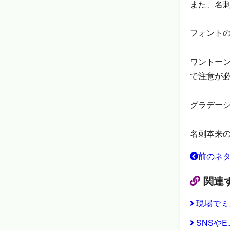
また、名
フォント
ワントー
で注意が
グラデー
名刺本来
前のネ
関連
現場でミ
SNSや