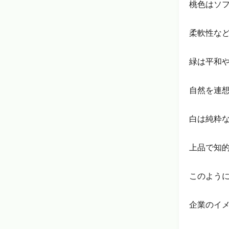
桃色はソ
柔軟性な
緑は平和
自然を連
白は純粋
上品で知
このよう
企業のイ