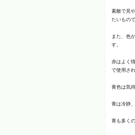
素敵で見
たいもの
また、色
す。
赤はよく
で使用さ
黄色は気
青は冷静
青も多く