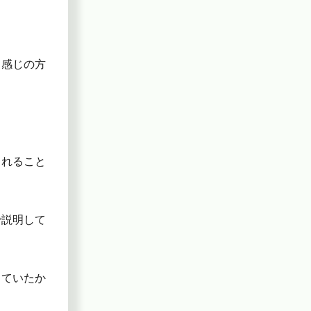
う感じの方
られること
で説明して
っていたか