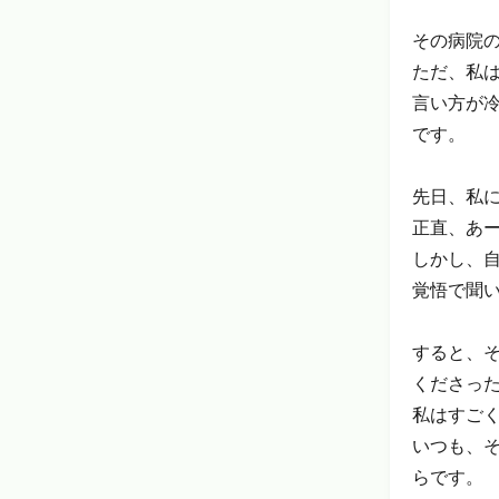
その病院
ただ、私
言い方が
です。
先日、私
正直、あ
しかし、
覚悟で聞
すると、
くださっ
私はすご
いつも、
らです。