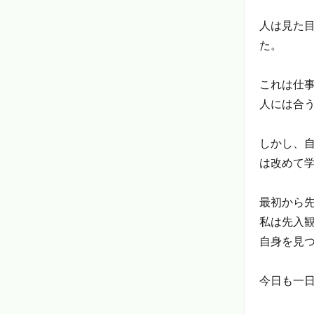
人は見た
た。
これは仕
人には合
しかし、
は改めて
最初から
私は先入
自身を見
今日も一