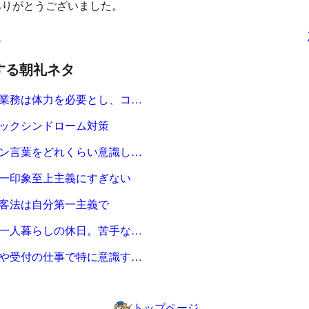
ありがとうございました。
タ
する朝礼ネタ
業務は体力を必要とし、コ…
ックシンドローム対策
ン言葉をどれくらい意識し…
一印象至上主義にすぎない
客法は自分第一主義で
一人暮らしの休日。苦手な…
や受付の仕事で特に意識す…
トップページ