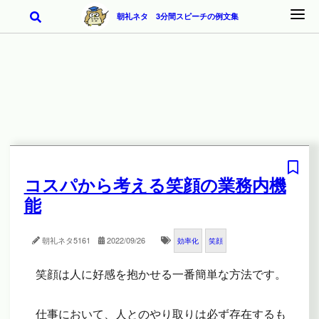
朝礼ネタ 3分間スピーチの例文集
コスパから考える笑顔の業務内機
能
朝礼ネタ
5161
2022/09/26
効率化
笑顔
笑顔は人に好感を抱かせる一番簡単な方法です。
仕事において、人とのやり取りは必ず存在するも