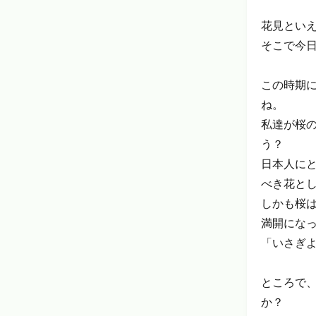
花見とい
そこで今
この時期
ね。
私達が桜
う？
日本人にと
べき花と
しかも桜
満開にな
「いさぎ
ところで
か？