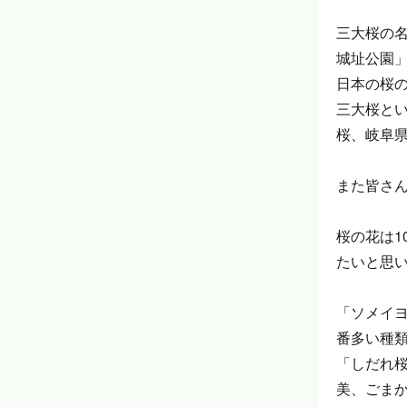
三大桜の
城址公園
日本の桜
三大桜と
桜、岐阜
また皆さ
桜の花は1
たいと思
「ソメイ
番多い種
「しだれ
美、ごま