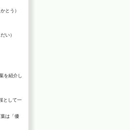
たかとう）
んだい）
葉を紹介し
桜として一
言葉は「優