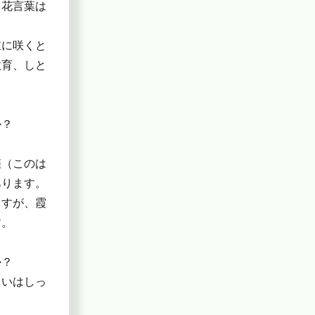
、花言葉は
重に咲くと
教育、しと
か？
姫（このは
あります。
ますが、霞
す。
か？
らいはしっ