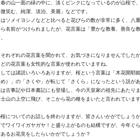
は春の山一面の緑の中に、淡くピンクになっているのが山桜で
に微笑む、純潔、淡泊、美麗」などです。
」はソメイヨシノなどと比べると花びらの数が非常に多く、八
から名前がつけられましたが、花言葉は「豊かな教養、善良な
す。
、それぞれの花言葉を聞かれて、お気づきになりませんでした
、どの花言葉も女性的な言葉が使われていますね。
としては諸説いろいろありますが、桜という言葉は「木花開耶
ひめ）」の「さくや」が転じて「さくら」になったという説が
姫は古事記や日本書記にも登場し、今の天皇家の祖先にあたり
富士山の上空に飛び、そこから花の種をまいたと言われていま
の桜についてのお話しを終わりますが、皆さんいかがでしょう
下でワイワイガヤガヤ！と盛り上がるのも結構ですが、今年ぐ
情あるお花見をしたらいかがでしょうか？