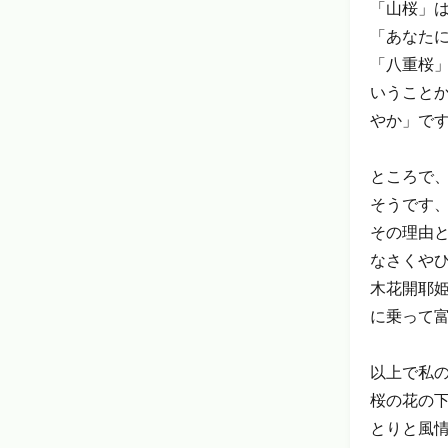
「山桜」
「あなた
「八重桜
いうこと
やか」で
ところで
そうです
その理由
なさくや
木花開耶
に乗って
以上で私
桜の花の
とりと風