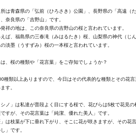
名所は青森県の「弘前（ひろさき）公園」、長野県の「高遠（
」、奈良県の「吉野山」です。
の発祥の地は、この奈良県の吉野山の桜と言われています。
いえば、福島県の三春滝（みはるたき）桜、山梨県の神代（じ
県の淡墨（うすずみ）桜の一本桜と言われています。
んは、桜の種類や「花言葉」をご存知でしょうか？
00種類以上ありますので、今日はその代表的な種類とその花言
います。
ヨシノ」は私達が普段よく目にする桜で、花びらは5枚で花見の
類ですが、その花言葉は「純潔、優れた美人」です。
桜」は枝葉が下に垂れ下がり、そこに花が咲きますが、その花
かし」です。