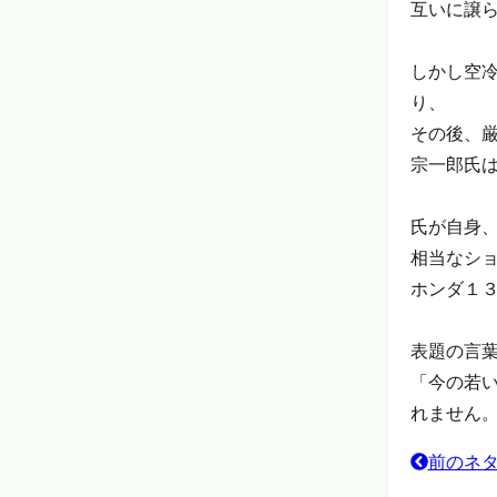
互いに譲
しかし空
り、
その後、
宗一郎氏
氏が自身
相当なシ
ホンダ１
表題の言
「今の若
れません
前のネ