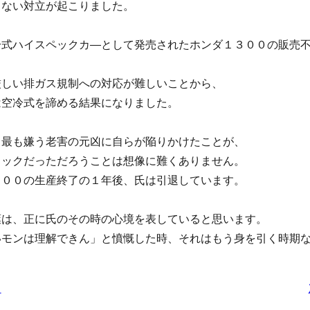
らない対立が起こりました。
冷式ハイスペックカ―として発売されたホンダ１３００の販売
厳しい排ガス規制への対応が難しいことから、
は空冷式を諦める結果になりました。
、最も嫌う老害の元凶に自らが陥りかけたことが、
ョックだっただろうことは想像に難くありません。
３００の生産終了の１年後、氏は引退しています。
葉は、正に氏のその時の心境を表していると思います。
いモンは理解できん」と憤慨した時、それはもう身を引く時期
。
タ