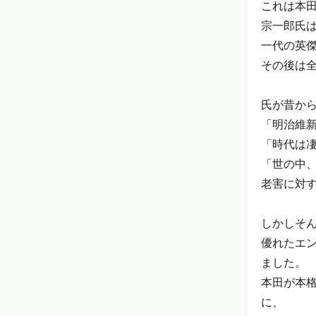
これは本
宗一郎氏
一代の英
その後は
氏が昔か
「明治維
「時代は
「世の中
老害に対
しかしそ
優れたエ
ました。
本田が本
に、