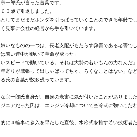
田宗一郎氏が言った言葉です。
は６５歳で引退しました。
傑としてまだまだホンダを引っぱっていくことのできる年齢で
全く見事に会社の経営から手を引いています。
ら嫌いなものの一つは、長老支配がもたらす弊害である老害で
新は若い連中が動いて革命が成った」
凄いスピードで動いている。それは大勢の若いもんの力なんだ
、年寄りが威張って出しゃばってちゃ、ろくなことはない」な
する氏の言葉が数多残っています。
んな宗一郎氏自身が、自身の老害に気が付いたことがありまし
ンジニアだった氏は、エンジン冷却について空冷式に強いこだ
格的に４輪車に参入を果たした直後、水冷式を推す若い技術者