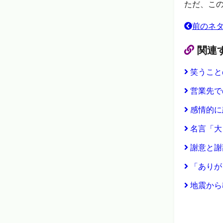
ただ、こ
前のネ
関連
笑うこと
営業先で
感情的に
名言「大
謝意と謝
「ありが
地震から