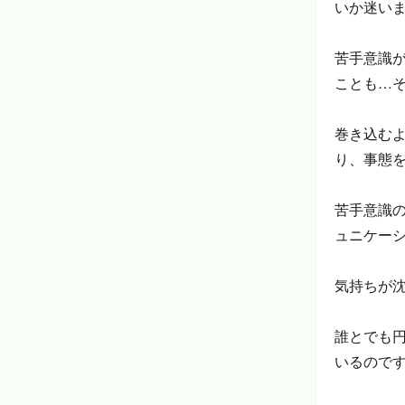
いか迷い
苦手意識
ことも…
巻き込む
り、事態
苦手意識
ュニケー
気持ちが
誰とでも
いるので