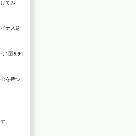
かけてみ
マイナス意
う1面を知
の心を持つ
です。