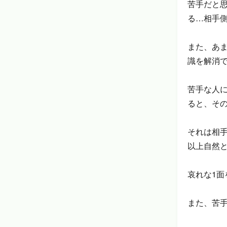
苦手だと
る…相手側
また、あ
識を解消で
苦手な人
ると、そ
それは相
以上自然
哀れな1
また、苦