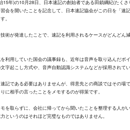
(明治15年)の10月28日、日本速記の創始者である田鎖綱紀(たくさ
講習会を開いたことを記念して、日本速記協会がこの日を「速
ます。
音技術が発達したことで、速記を利用されるケースがどんどん
記を利用していた国会の議事録も、近年は音声を取り込んだボ
の文字起こし方式や、音声自動認識システムなどが採用されて
、速記である必要はありませんが、得意先との商談ではその場
なりに相手の言ったことをメモするのが得策です。
メモを取らずに、会社に帰ってから聞いたことを整理する人が
憶力というのはそれほど完璧なものではありません。