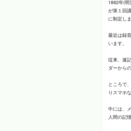
1882年
が第１回
に制定し
最近は録
います。
従来、速
ダーから
ところで
りスマホ
中には、
人間の記