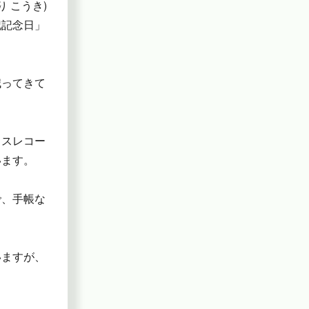
り こうき)
記記念日」
減ってきて
イスレコー
います。
で、手帳な
いますが、