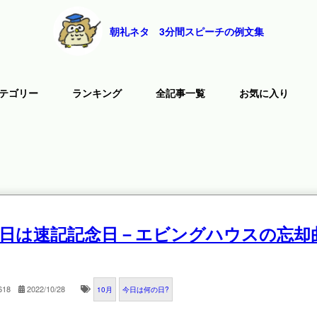
朝礼ネタ 3分間スピーチの例文集
テゴリー
ランキング
全記事一覧
お気に入り
28日は速記記念日－エビングハウスの忘却
618
2022/10/28
10月
今日は何の日?