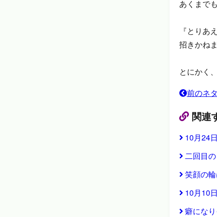
あくまで
『とりあ
招きかね
とにかく
前のネ
関連
10月2
二回目の
笑顔の輪
10月1
癖になり