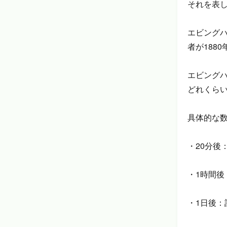
それを表
エビング
者が188
エビング
どれくら
具体的な
・20分後
・1時間後
・1日後：