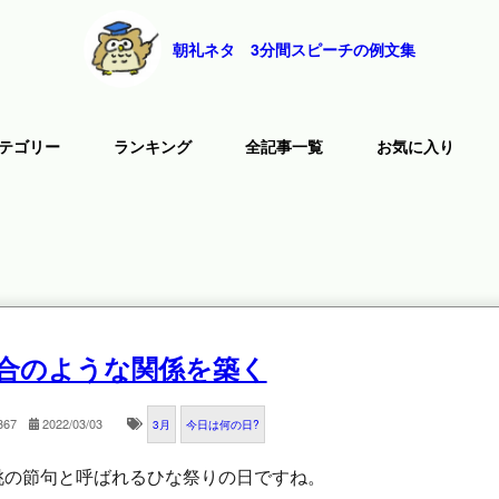
朝礼ネタ 3分間スピーチの例文集
テゴリー
ランキング
全記事一覧
お気に入り
合のような関係を築く
367
2022/03/03
3月
今日は何の日?
桃の節句と呼ばれるひな祭りの日ですね。