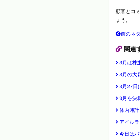
顧客とコ
ょう。
前のネ
関連
3月は株
3月の大
3月27
3月を決
体内時計
アイルラ
今日はパ