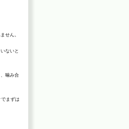
れません。
ていないと
ら、噛み合
クでまずは