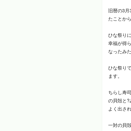
旧暦の3月
たことか
ひな祭り
幸福が得
なったみ
ひな祭り
ます。
ちらし寿
の貝殻と
よく出さ
一対の貝