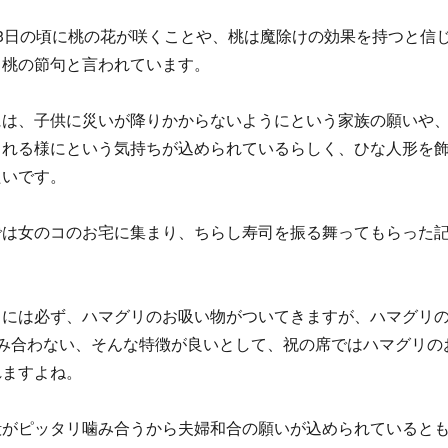
3日の頃に桃の花が咲くことや、桃は魔除けの効果を持つと信
ら桃の節句と言われています。
には、子供に災いが降りかからないようにという家族の願いや
られる様にという気持ちが込められているらしく、ひな人形を
たいです。
では女のコのお宅に集まり、ちらし寿司を振る舞ってもらった
司には必ず、ハマグリのお吸い物がついてきますが、ハマグリ
?み合わない、そんな特徴が良いとして、祝の席ではハマグリの
れますよね。
殻がピッタリ噛み合うから夫婦和合の願いが込められていると